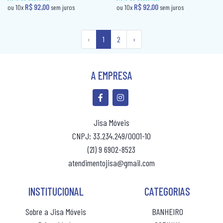
‹
1
2
›
A EMPRESA
(10% de desconto)
R$ 147,80
ou 10x
sem ju
(10% de desconto)
Jisa Móveis
R$ 103,80
ou 10x
sem juros
CNPJ: 33.234.249/0001-10
(21) 9 6902-8523
atendimentojisa@gmail.com
INSTITUCIONAL
CATEGORIAS
Sobre a Jisa Móveis
BANHEIRO