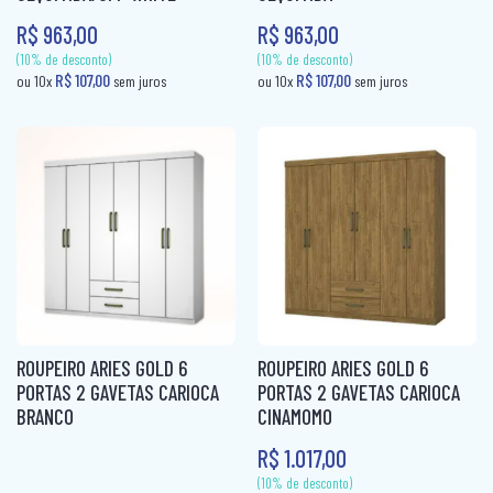
R$ 963,00
R$ 963,00
CAMA BOX SOLTEIRO
PANELEIRO
CAMA CASAL
PANELEIRO AÇO
CAMA INFANTIL
PRATO GIRATÓRIO
CAMA QUEEN
TORRE QUENTE
CAMA SOLTEIRO
COLCHÃO BABY
COLCHÃO CASAL
COLCHÃO CASAL MOLAS
ROUPEIRO ARIES GOLD 6
ROUPEIRO ARIES GOLD 6
COLCHÃO INFANTIL
PORTAS 2 GAVETAS CARIOCA
PORTAS 2 GAVETAS CARIOCA
BRANCO
CINAMOMO
COLCHÃO KING MOLAS
(10% de desconto)
(10% de desconto)
R$ 1.017,00
R$ 107,00
R$ 107,00
ou 10x
sem juros
ou 10x
sem ju
COLCHÂO QUEEN