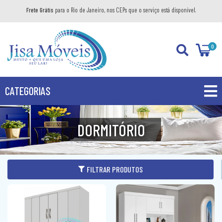
Frete Grátis
para o Rio de Janeiro, nos CEPs que o serviço está disponível.
0
CATEGORIAS
PROMOÇÕES
DORMITÓRIO
PRODUTOS
BANHEIRO
FILTRAR PRODUTOS
COZINHA
GABINETE
DIVERSOS
AÉREO
KIT GABINETE
DORMITÓRIO
BANDEJA DECORATIVA
BALCÃO