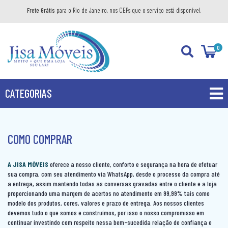
Frete Grátis
para o Rio de Janeiro, nos CEPs que o serviço está disponível.
0
CATEGORIAS
PROMOÇÕES
PRODUTOS
COMO COMPRAR
BANHEIRO
A JISA MÓVEIS
oferece a nosso cliente, conforto e segurança na hora de efetuar
sua compra, com seu atendimento via WhatsApp, desde o processo da compra até
COZINHA
GABINETE
a entrega, assim mantendo todas as conversas gravadas entre o cliente e a loja
proporcionando uma margem de acertos no atendimento em 99,99% tais como
DIVERSOS
AÉREO
KIT GABINETE
modelo dos produtos, cores, valores e prazo de entrega. Aos nossos clientes
devemos tudo o que somos e construímos, por isso o nosso compromisso em
DORMITÓRIO
BANDEJA DECORATIVA
BALCÃO
continuar investindo com respeito nessa bem-sucedida relação de confiança e