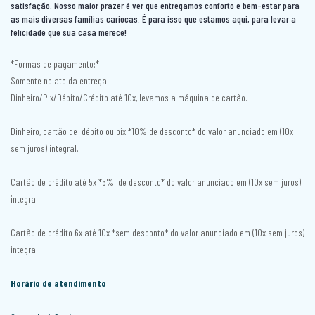
satisfação. Nosso maior prazer é ver que entregamos conforto e bem-estar para
ESCRITÓRIO
BASE BOX BAÚ CASAL
LIVREIRO
BALÇÃO + PAINEL
as mais diversas famílias cariocas. É para isso que estamos aqui, para levar a
felicidade que sua casa merece!
INFANTIL
ESCRIVANINHA
BASE BOX BAÚ SOLTEIRÃO
MESA GAMER
BALCÃO AÇO
SALA
BERÇO
MESA
BASE BOX BAÚ SOLTEIRO
*Formas de pagamento:*
MULTIUSO
BALCÃO COOKTOP
Somente no ato da entrega.
CJ. DE SOFÁ
CAMA
MESA DE COMPUTADOR
BASE BOX BIPARTIDA BAÚ CASAL
PENTEADEIRA
BALÇÃO DE CANTO + PAINÉL
Dinheiro/Pix/Débito/Crédito até 10x, levamos a máquina de cartão.
APARADOR
COLCHÃO BERÇO
MESA OFFICE
BASE BOX BIPARTIDA BAÚ KING
SAPATEIRA
BALCÃO PARA PIA
Dinheiro, cartão de débito ou pix *10% de desconto* do valor anunciado em (10x
BUFFET
COLCHÃO JUVENIL
BASE BOX BIPARTIDA BAÚ QUEEN
sem juros) integral.
TÁBUA DE PASSAR
CADEIRA
CANTINHO DO CAFÉ
COLCHÃO SOLTEIRO
BASE BOX BIPARTIDA CASAL
UTILIDADES
COMPACTA
Cartão de crédito até 5x *5% de desconto* do valor anunciado em (10x sem juros)
integral.
CRISTALEIRA
CÔMODA
BASE BOX CASAL
COMPLETA
HOME
MESA DE CABECEIRA
BELICHE
Cartão de crédito 6x até 10x *sem desconto* do valor anunciado em (10x sem juros)
COZINHA COMPACTA
integral.
MESA DE CENTRO
ORGANIZADOR
BICAMA
COZINHA SMART
Horário de atendimento
PAINEL
BICAMA BOX
COZINHA SUSPENSA
POLTRONA