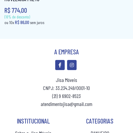
COLCHÃO QUEEN MOLAS
R$ 774,00
(10% de desconto)
(10% de desconto)
R$ 86,00
R$ 86,00
ou 10x
sem juros
ou 10x
sem jur
COLCHÃO SOLTEIRÃO
COLCHÃO SOLTEIRÃO MOLAS
COLCHÃO SOLTEIRO
A EMPRESA
COLCHÃO SOLTEIRO MOLAS
COLCHÃO VIUVA
CÔMODA
Jisa Móveis
CNPJ: 33.234.249/0001-10
MESA DE CABECEIRA
(21) 9 6902-8523
PAINEL BOX
atendimentojisa@gmail.com
ROUPEIRO CASAL
INSTITUCIONAL
CATEGORIAS
ROUPEIRO CASAL PORTA COMUM