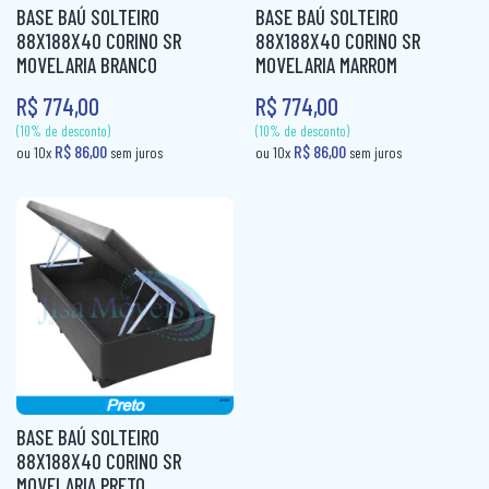
(10% de desconto)
(10% de desconto)
BASE BAÚ SOLTEIRO
BASE BAÚ SOLTEIRO
R$ 86,00
R$ 86,00
ou 10x
sem juros
ou 10x
sem jur
CAMA BOX SOLTEIRO
88X188X40 CORINO SR
88X188X40 CORINO SR
PANELEIRO
MOVELARIA BRANCO
MOVELARIA MARROM
CAMA CASAL
PANELEIRO AÇO
R$ 774,00
R$ 774,00
CAMA INFANTIL
PRATO GIRATÓRIO
CAMA QUEEN
TORRE QUENTE
CAMA SOLTEIRO
COLCHÃO BABY
COLCHÃO CASAL
COLCHÃO CASAL MOLAS
COLCHÃO INFANTIL
COLCHÃO KING MOLAS
BASE BAÚ SOLTEIRO
88X188X40 CORINO SR
COLCHÂO QUEEN
MOVELARIA PRETO