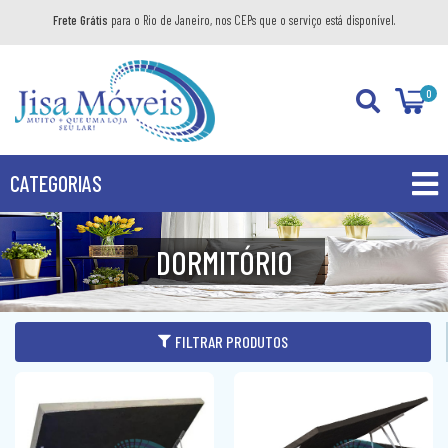
Frete Grátis
para o Rio de Janeiro, nos CEPs que o serviço está disponível.
0
CATEGORIAS
PROMOÇÕES
DORMITÓRIO
PRODUTOS
BANHEIRO
FILTRAR PRODUTOS
COZINHA
GABINETE
DIVERSOS
AÉREO
KIT GABINETE
DORMITÓRIO
BANDEJA DECORATIVA
BALCÃO