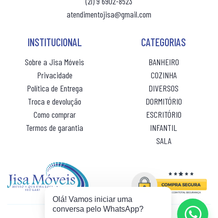
(21) 9 6902-8523
(10% de desconto)
R$ 66,00
atendimentojisa@gmail.com
ou 10x
sem juros
CAMA BOX SOLTEIRO
PANELEIRO
CAMA CASAL
PANELEIRO AÇO
INSTITUCIONAL
CATEGORIAS
CAMA INFANTIL
PRATO GIRATÓRIO
Sobre a Jisa Móveis
BANHEIRO
Privacidade
COZINHA
CAMA QUEEN
TORRE QUENTE
Política de Entrega
DIVERSOS
CAMA SOLTEIRO
Troca e devolução
DORMITÓRIO
COLCHÃO BABY
Como comprar
ESCRITÓRIO
Termos de garantia
INFANTIL
COLCHÃO CASAL
SALA
COLCHÃO CASAL MOLAS
COLCHÃO INFANTIL
COLCHÃO KING MOLAS
Olá! Vamos iniciar uma
conversa pelo WhatsApp?
COLCHÂO QUEEN