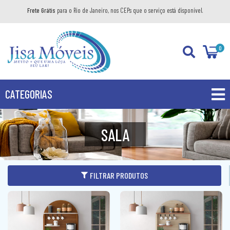
Frete Grátis
para o Rio de Janeiro, nos CEPs que o serviço está disponível.
0
CATEGORIAS
PROMOÇÕES
SALA
PRODUTOS
BANHEIRO
FILTRAR PRODUTOS
COZINHA
GABINETE
DIVERSOS
AÉREO
KIT GABINETE
DORMITÓRIO
BANDEJA DECORATIVA
BALCÃO