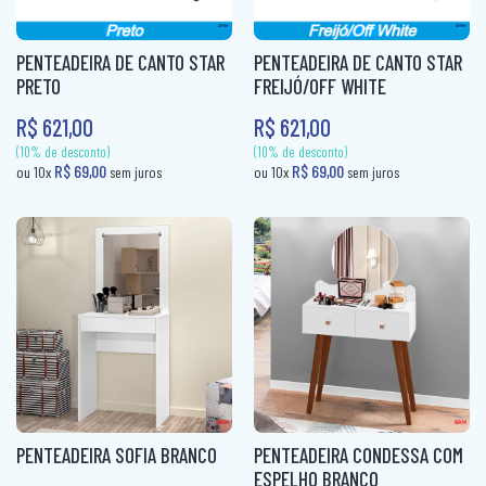
CABECEIRA BOX CASAL
FRUTEIRA
PUFF CAMA
CABECEIRA BOX SOLTEIRO
FRUTEIRA AÇO
PENTEADEIRA DE CANTO STAR
PENTEADEIRA DE CANTO STAR
RACK
PRETO
FREIJÓ/OFF WHITE
CABECEIRA CASAL
KIT CADEIRAS
R$ 621,00
R$ 621,00
RACK + PAINEL
CABECEIRA KING
KIT COZINHA
SOFÁ 2X3 LUGARES
CABECEIRA QUEEN
KIT COZINHA AÇO
SOFÁ 3 LUGARES + 1 PUFF
CABECEIRA SOLTEIRO
MESA
SOFÁ CAMA
CAMA AUXILIAR
MESA 4 CADEIRAS
SOFÁ DE CANTO
CAMA BAÙ SOLTEIRO
MESA 6 CADEIRAS
SOFÁ RETRÁTIL
CAMA BOX CASAL
MESA DE JANTAR 4 CADEIRAS
SOFANETE
CAMA BOX MOLAS CASAL
MESA DE JANTAR 6 CADEIRAS
(10% de desconto)
(10% de desconto)
CAMA BOX MOLAS SOLTEIRO
MESA DOBRÁVEL
PENTEADEIRA SOFIA BRANCO
PENTEADEIRA CONDESSA COM
R$ 69,00
R$ 69,00
ou 10x
sem juros
ou 10x
sem jur
ESPELHO BRANCO
CAMA BOX SOLTEIRÃO
MESA TUBULAR AÇO