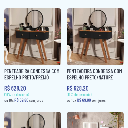
COLCHÃO QUEEN MOLAS
COLCHÃO SOLTEIRÃO
COLCHÃO SOLTEIRÃO MOLAS
COLCHÃO SOLTEIRO
COLCHÃO SOLTEIRO MOLAS
COLCHÃO VIUVA
PENTEADEIRA CONDESSA COM
PENTEADEIRA CONDESSA COM
CÔMODA
ESPELHO PRETO/FREIJÓ
ESPELHO PRETO/NATURE
R$ 628,20
R$ 628,20
MESA DE CABECEIRA
PAINEL BOX
ROUPEIRO CASAL
(10% de desconto)
(10% de desconto)
ROUPEIRO CASAL PORTA COMUM
R$ 69,80
R$ 69,80
ou 10x
sem juros
ou 10x
sem jur