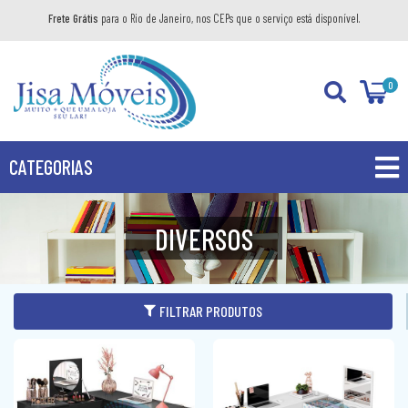
Frete Grátis
para o Rio de Janeiro, nos CEPs que o serviço está disponível.
0
CATEGORIAS
PROMOÇÕES
DIVERSOS
PRODUTOS
BANHEIRO
FILTRAR PRODUTOS
COZINHA
GABINETE
DIVERSOS
AÉREO
KIT GABINETE
DORMITÓRIO
BANDEJA DECORATIVA
BALCÃO