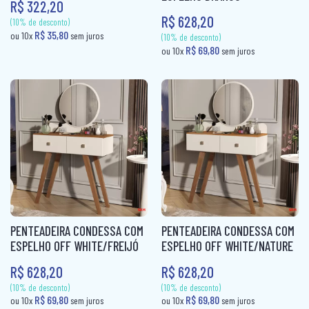
R$ 322,20
R$ 628,20
CAMA BOX SOLTEIRO
PANELEIRO
CAMA CASAL
PANELEIRO AÇO
CAMA INFANTIL
PRATO GIRATÓRIO
CAMA QUEEN
TORRE QUENTE
CAMA SOLTEIRO
COLCHÃO BABY
COLCHÃO CASAL
COLCHÃO CASAL MOLAS
PENTEADEIRA CONDESSA COM
PENTEADEIRA CONDESSA COM
COLCHÃO INFANTIL
ESPELHO OFF WHITE/FREIJÓ
ESPELHO OFF WHITE/NATURE
(10% de desconto)
R$ 628,20
R$ 628,20
COLCHÃO KING MOLAS
R$ 35,80
ou 10x
sem juros
(10% de desconto)
R$ 69,80
ou 10x
sem jur
COLCHÂO QUEEN