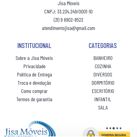
Jisa Móveis
CNPJ: 33.234.249/0001-10
(21) 9 6902-8523
atendimentojisa@gmail.com
INSTITUCIONAL
CATEGORIAS
Sobre a Jisa Móveis
BANHEIRO
Privacidade
COZINHA
Política de Entrega
DIVERSOS
Troca e devolução
DORMITÓRIO
Como comprar
ESCRITÓRIO
Termos de garantia
INFANTIL
SALA
(10% de desconto)
(10% de desconto)
R$ 69,80
R$ 66,00
ou 10x
sem juros
ou 10x
sem jur