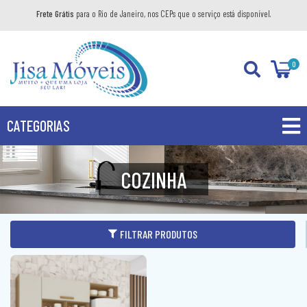
Frete Grátis
para o Rio de Janeiro, nos CEPs que o serviço está disponível.
0
CATEGORIAS
PROMOÇÕES
COZINHA
PRODUTOS
BANHEIRO
FILTRAR PRODUTOS
COZINHA
GABINETE
DIVERSOS
AÉREO
KIT GABINETE
DORMITÓRIO
BANDEJA DECORATIVA
BALCÃO