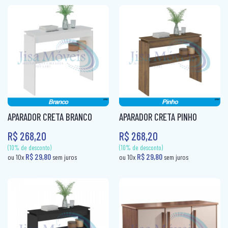
ROUPEIRO CASAL PORTA CORRER
(10% de desconto)
(10% de desconto)
ROUPEIRO INFANTIL
R$ 145,80
R$ 145,80
ou 10x
sem juros
ou 10x
sem ju
ROUPEIRO PORTA COMUM
ROUPEIRO PORTA CORRER
ROUPEIRO SOLTEIRO
ROUPEIRO SOLTEIRO PORTA COMUM
APARADOR CRETA BRANCO
APARADOR CRETA PINHO
ROUPEIRO SOLTEIRO PORTA CORRER
R$ 268,20
R$ 268,20