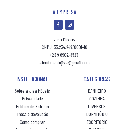
A EMPRESA
(10% de desconto)
(10% de desconto)
Jisa Móveis
R$ 127,00
R$ 127,00
ou 10x
sem juros
ou 10x
sem ju
CNPJ: 33.234.249/0001-10
(21) 9 6902-8523
atendimentojisa@gmail.com
INSTITUCIONAL
CATEGORIAS
Sobre a Jisa Móveis
BANHEIRO
Privacidade
COZINHA
Política de Entrega
DIVERSOS
Troca e devolução
DORMITÓRIO
Como comprar
ESCRITÓRIO