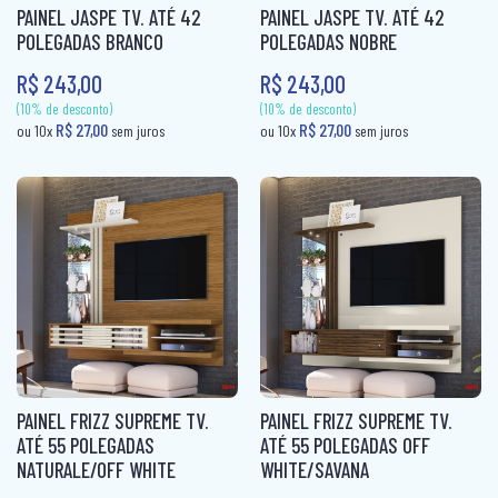
R$ 77,60
ou 10x
sem juros
(10% de desconto)
PAINEL JASPE TV. ATÉ 42
PAINEL JASPE TV. ATÉ 42
R$ 99,80
ou 10x
sem jur
CAMA BOX SOLTEIRO
POLEGADAS BRANCO
POLEGADAS NOBRE
PANELEIRO
R$ 243,00
R$ 243,00
CAMA CASAL
PANELEIRO AÇO
CAMA INFANTIL
PRATO GIRATÓRIO
CAMA QUEEN
TORRE QUENTE
CAMA SOLTEIRO
COLCHÃO BABY
COLCHÃO CASAL
COLCHÃO CASAL MOLAS
COLCHÃO INFANTIL
PAINEL FRIZZ SUPREME TV.
PAINEL FRIZZ SUPREME TV.
COLCHÃO KING MOLAS
ATÉ 55 POLEGADAS
ATÉ 55 POLEGADAS OFF
NATURALE/OFF WHITE
WHITE/SAVANA
COLCHÂO QUEEN