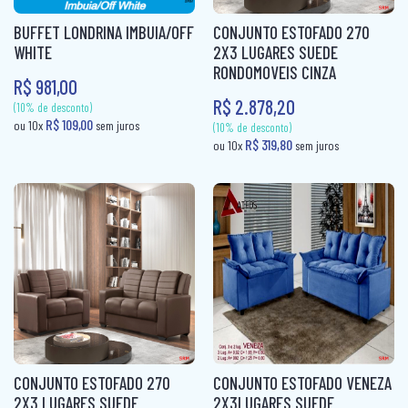
(10% de desconto)
(10% de desconto)
BUFFET LONDRINA IMBUIA/OFF
CONJUNTO ESTOFADO 270
R$ 29,80
R$ 29,80
ou 10x
sem juros
ou 10x
sem ju
WHITE
2X3 LUGARES SUEDE
RONDOMOVEIS CINZA
R$ 981,00
R$ 2.878,20
CONJUNTO ESTOFADO 270
CONJUNTO ESTOFADO VENEZA
2X3 LUGARES SUEDE
2X3LUGARES SUEDE