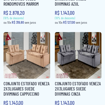
(10% de desconto)
RONDOMOVEIS MARROM
DIVIMINAS AZUL
R$ 29,80
ou 10x
sem juros
(10% de desconto)
R$ 2.878,20
R$ 1.143,00
R$ 109,00
ou 10x
sem ju
CONJUNTO ESTOFADO VENEZA
CONJUNTO ESTOFADO VENEZA
2X3LUGARES SUEDE
2X3LUGARES SUEDE
DIVIMINAS CAPPUCCINO
DIVIMINAS CINZA
R$ 1.143,00
R$ 1.143,00