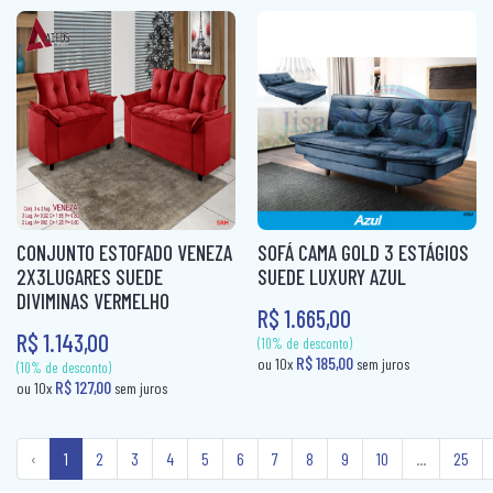
(10% de desconto)
(10% de desconto)
R$ 319,80
R$ 127,00
ou 10x
sem juros
ou 10x
sem ju
CONJUNTO ESTOFADO VENEZA
SOFÁ CAMA GOLD 3 ESTÁGIOS
2X3LUGARES SUEDE
SUEDE LUXURY AZUL
DIVIMINAS VERMELHO
R$ 1.665,00
R$ 1.143,00
‹
1
2
3
4
5
6
7
8
9
10
...
25