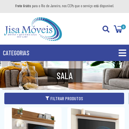
Frete Grátis
para o Rio de Janeiro, nos CEPs que o serviço está disponível.
0
CATEGORIAS
PROMOÇÕES
SALA
PRODUTOS
BANHEIRO
FILTRAR PRODUTOS
COZINHA
GABINETE
DIVERSOS
AÉREO
KIT GABINETE
DORMITÓRIO
BANDEJA DECORATIVA
BALCÃO