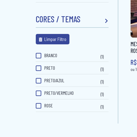
CORES / TEMAS
Limpar Filtro
ME
RO
BRANCO
(1)
R$
PRETO
(1)
PRETO/AZUL
(1)
PRETO/VERMELHO
(1)
ROSE
(1)