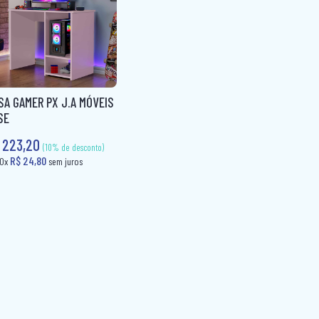
(10% de desconto)
R$ 43,80
ou 10x
sem juros
R$ 24,8
ou 10x
SA GAMER PX J.A MÓVEIS
SE
 223,20