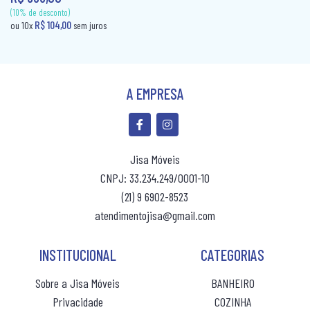
A EMPRESA
Jisa Móveis
CNPJ: 33.234.249/0001-10
(10% de desconto)
(10% de desconto)
(21) 9 6902-8523
R$ 104,00
R$ 104,00
ou 10x
sem juros
ou 10x
sem ju
atendimentojisa@gmail.com
INSTITUCIONAL
CATEGORIAS
Sobre a Jisa Móveis
BANHEIRO
Privacidade
COZINHA