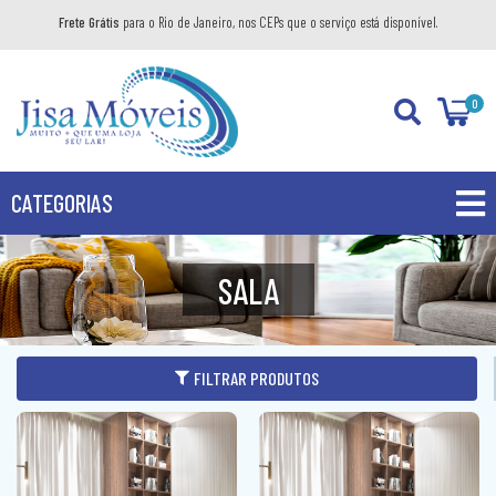
Frete Grátis
para o Rio de Janeiro, nos CEPs que o serviço está disponível.
0
CATEGORIAS
PROMOÇÕES
SALA
PRODUTOS
BANHEIRO
FILTRAR PRODUTOS
COZINHA
GABINETE
DIVERSOS
AÉREO
KIT GABINETE
DORMITÓRIO
BANDEJA DECORATIVA
BALCÃO