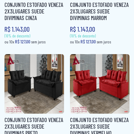
(10% de desconto)
(10% de desconto)
CONJUNTO ESTOFADO VENEZA
CONJUNTO ESTOFADO VENEZA
R$ 127,00
R$ 127,00
ou 10x
sem juros
ou 10x
sem ju
CAMA BOX SOLTEIRO
2X3LUGARES SUEDE
2X3LUGARES SUEDE
PANELEIRO
DIVIMINAS CINZA
DIVIMINAS MARROM
CAMA CASAL
PANELEIRO AÇO
R$ 1.143,00
R$ 1.143,00
CAMA INFANTIL
PRATO GIRATÓRIO
CAMA QUEEN
TORRE QUENTE
CAMA SOLTEIRO
COLCHÃO BABY
COLCHÃO CASAL
COLCHÃO CASAL MOLAS
COLCHÃO INFANTIL
COLCHÃO KING MOLAS
CONJUNTO ESTOFADO VENEZA
CONJUNTO ESTOFADO VENEZA
2X3LUGARES SUEDE
2X3LUGARES SUEDE
COLCHÂO QUEEN
DIVIMINAS PRETO
DIVIMINAS VERMELHO