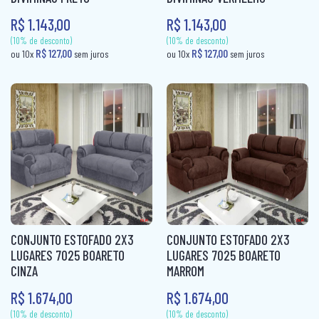
COLCHÃO QUEEN MOLAS
R$ 1.143,00
R$ 1.143,00
(10% de desconto)
(10% de desconto)
R$ 127,00
R$ 127,00
ou 10x
sem juros
ou 10x
sem ju
COLCHÃO SOLTEIRÃO
COLCHÃO SOLTEIRÃO MOLAS
COLCHÃO SOLTEIRO
COLCHÃO SOLTEIRO MOLAS
COLCHÃO VIUVA
CÔMODA
MESA DE CABECEIRA
CONJUNTO ESTOFADO 2X3
CONJUNTO ESTOFADO 2X3
PAINEL BOX
LUGARES 7025 BOARETO
LUGARES 7025 BOARETO
CINZA
MARROM
ROUPEIRO CASAL
R$ 1.674,00
R$ 1.674,00
ROUPEIRO CASAL PORTA COMUM