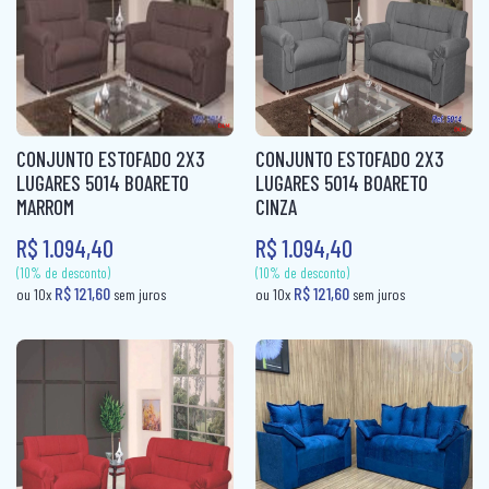
(10% de desconto)
(10% de desconto)
CONJUNTO ESTOFADO 2X3
CONJUNTO ESTOFADO 2X3
R$ 186,00
R$ 302,00
ou 10x
sem juros
ou 10x
sem j
LUGARES 5014 BOARETO
LUGARES 5014 BOARETO
MARROM
CINZA
R$ 1.094,40
R$ 1.094,40