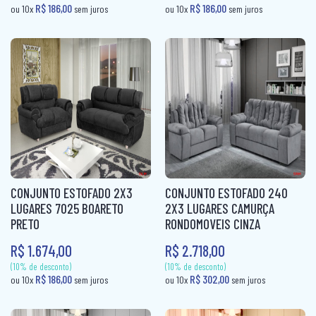
ROUPEIRO CASAL PORTA CORRER
ROUPEIRO INFANTIL
(10% de desconto)
(10% de desconto)
R$ 127,00
R$ 127,00
ou 10x
sem juros
ou 10x
sem ju
ROUPEIRO PORTA COMUM
ROUPEIRO PORTA CORRER
ROUPEIRO SOLTEIRO
ROUPEIRO SOLTEIRO PORTA COMUM
ROUPEIRO SOLTEIRO PORTA CORRER
CONJUNTO ESTOFADO 2X3
CONJUNTO ESTOFADO 240
LUGARES 7025 BOARETO
2X3 LUGARES CAMURÇA
PRETO
RONDOMOVEIS CINZA
R$ 1.674,00
R$ 2.718,00