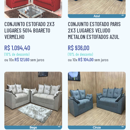
CONJUNTO ESTOFADO 2X3
CONJUNTO ESTOFADO PARIS
LUGARES 5014 BOARETO
2X3 LUGARES VELUDO
VERMELHO
METALON ESTOFADOS AZUL
R$ 1.094,40
R$ 936,00
(10% de desconto)
(10% de desconto)
R$ 302,00
R$ 302,00
ou 10x
sem juros
ou 10x
sem j