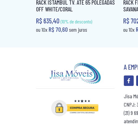
RACK ISTAMBUL TV. ATÉ 65 POLEGADAS
RACK F
OFF WHITE/CORAL
SAVAN
R$ 635,40
R$ 70
(10% de desconto)
R$ 70,60
ou 10x
sem juros
ou 10x
A EM
Jisa Mó
CNPJ: 
(21) 9 
atendi